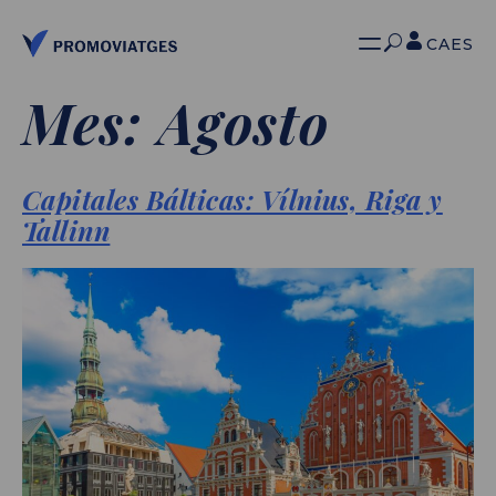
CA
ES
Mes:
Agosto
Capitales Bálticas: Vílnius, Riga y
Tallinn