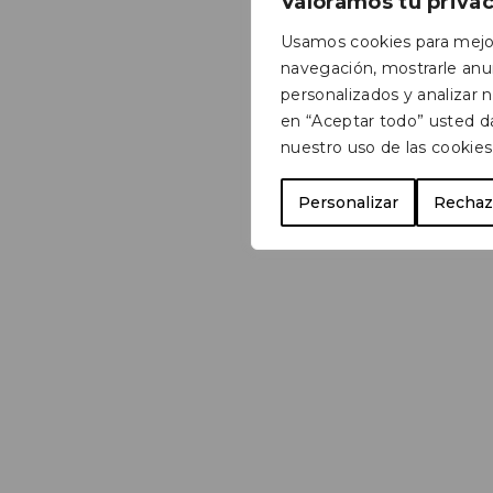
Valoramos tu priva
Usamos cookies para mejor
navegación, mostrarle anu
personalizados y analizar nu
en “Aceptar todo” usted d
nuestro uso de las cookies
Personalizar
Rechaz