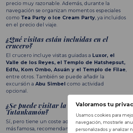
precio muy razonable. Además, durante la
navegación se organizan momentos especiales
como
Tea Party o Ice Cream Party
, ya incluidos
en el precio del viaje.
¿Qué visitas están incluidas en el
crucero?
El crucero incluye visitas guiadas a
Luxor, el
Valle de los Reyes, el Templo de Hatshepsut,
Edfu, Kom Ombo, Asuán y el Templo de Filae
,
entre otros. También se puede añadir la
excursión a
Abu Simbel
como actividad
opcional.
¿Se puede visitar la tumba de
Valoramos tu priva
Tutankamón?
Usamos cookies para mejor
Sí, pero tiene un coste adicional. Aunque es la
navegación, mostrarle anu
más famosa, recomendamos priorizar la
Tumba
personalizados y analizar nu