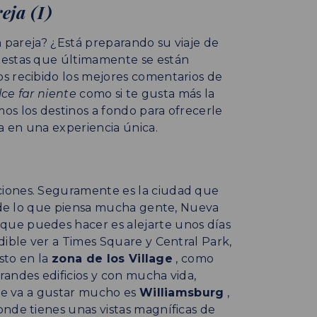
eja (I)
n pareja? ¿Está preparando su viaje de
uestas que últimamente se están
s recibido los mejores comentarios de
lce far niente
como si te gusta más la
os los destinos a fondo para ofrecerle
 en una experiencia única.
ciones. Seguramente es la ciudad que
o de lo que piensa mucha gente, Nueva
ue puedes hacer es alejarte unos días
dible ver a Times Square y Central Park,
usto en la
zona de los Village
, como
andes edificios y con mucha vida,
 te va a gustar mucho es
Williamsburg
,
onde tienes unas vistas magníficas de