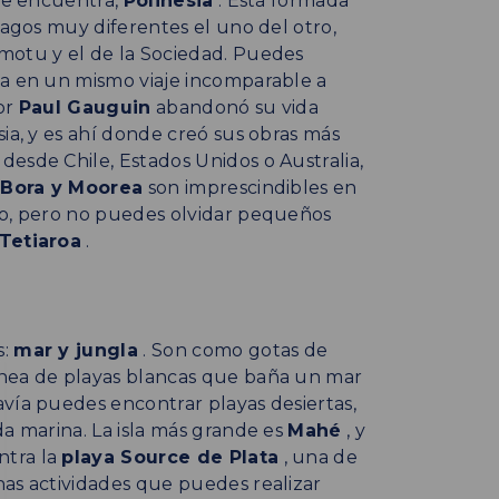
 se encuentra,
Polinesia
. Está formada
lagos muy diferentes el uno del otro,
motu y el de la Sociedad. Puedes
ya en un mismo viaje incomparable a
tor
Paul Gauguin
abandonó su vida
ia, y es ahí donde creó sus obras más
esde Chile, Estados Unidos o Australia,
 Bora y Moorea
son imprescindibles en
do, pero no puedes olvidar pequeños
 Tetiaroa
.
s:
mar y jungla
. Son como gotas de
ínea de playas blancas que baña un mar
vía puedes encontrar playas desiertas,
da marina. La isla más grande es
Mahé
, y
ntra la
playa Source de Plata
, una de
has actividades que puedes realizar