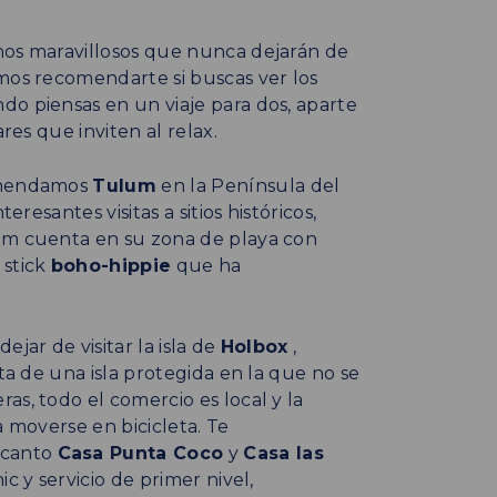
nos maravillosos que nunca dejarán de
emos recomendarte si buscas ver los
do piensas en un viaje para dos, aparte
res que inviten al relax.
comendamos
Tulum
en la Península del
eresantes visitas a sitios históricos,
lum cuenta en su zona de playa con
 stick
boho-hippie
que ha
jar de visitar la isla de
Holbox
,
ata de una isla protegida en la que no se
as, todo el comercio es local y la
a moverse en bicicleta. Te
ncanto
Casa Punta Coco
y
Casa las
ic y servicio de primer nivel,