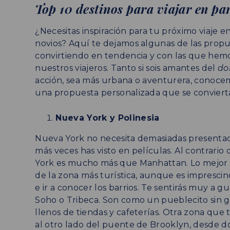
Top 10 destinos para viajar en par
¿Necesitas inspiración para tu próximo viaje e
novios? Aquí te dejamos algunas de las prop
convirtiendo en tendencia y con las que hemo
nuestros viajeros. Tanto si sois amantes del
do
acción, sea más urbana o aventurera, conocem
una propuesta personalizada que se convierta
Nueva York y Polinesia
Nueva York no necesita demasiadas presenta
más veces has visto en películas. Al contrari
York es mucho más que Manhattan. Lo mejor q
de la zona más turística, aunque es imprescin
e ir a conocer los barrios. Te sentirás muy a g
Soho o Tribeca. Son como un pueblecito sin gr
llenos de tiendas y cafeterías. Otra zona que
al otro lado del puente de Brooklyn, desde d