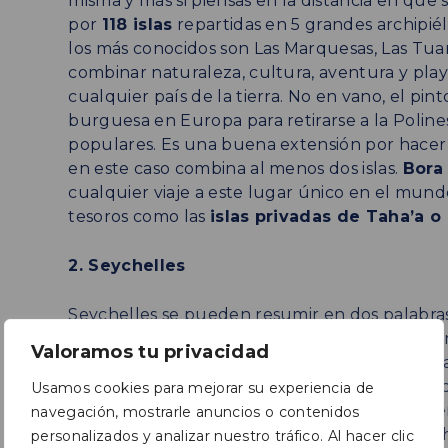
misma y más si piensas en la distancia en que
por
118 islas
repartidas en 5 grandes archipié
los más conocidos son Las Marquesas, Las Tua
combinar naturaleza, cultura, aventura y pla
cualquier país de la tierra. No en vano, el pin
burguesa en Europa para retirarse a la Polines
populares. Es una buena extensión por hacer d
en este caso combina al menos dos islas.
Bora
cualquier viaje a este lugar único en el mun
tesoros como las
islas privadas de Taha’a o
2. Seychelles
Seychelles se pueden resumir en dos palabra
vegetación exuberante, ribeteadas por una l
Valoramos tu privacidad
azul turquesa. Un paraíso tropical donde toda
donde hacer snorkel y disfrutar de toda su vi
Usamos cookies para mejorar su experiencia de
la siguen
Praslin
y
la Digue
, donde se encue
navegación, mostrarle anuncios o contenidos
las más fotografiadas de Seychelles. Hay muc
personalizados y analizar nuestro tráfico. Al hacer clic