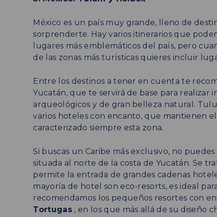
México es un país muy grande, lleno de desti
sorprenderte. Hay varios itinerarios que pod
lugares más emblemáticos del país, pero cuan
de las zonas más turísticas quieres incluir luga
Entre los destinos a tener en cuenta te re
Yucatán, que te servirá de base para realizar int
arqueológicos y de gran belleza natural. Tu
varios hoteles con encanto, que mantienen el
caracterizado siempre esta zona.
Si buscas un Caribe más exclusivo, no puedes de
situada al norte de la costa de Yucatán. Se tr
permite la entrada de grandes cadenas hoteler
mayoría de hotel son eco-resorts, es ideal par
recomendamos los pequeños resortes con e
Tortugas
, en los que más allá de su diseño ch