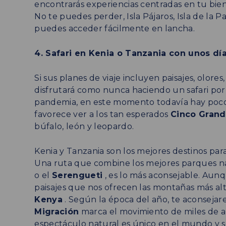
encontrarás experiencias centradas en tu bie
No te puedes perder, Isla Pájaros, Isla de la P
puedes acceder fácilmente en lancha.
4. Safari en Kenia o Tanzania con unos dí
Si sus planes de viaje incluyen paisajes, olore
disfrutará como nunca haciendo un safari por Á
pandemia, en este momento todavía hay pocos
favorece ver a los tan esperados
Cinco Grand
búfalo, león y leopardo.
Kenia y Tanzania son los mejores destinos para 
Una ruta que combine los mejores parques na
o el
Serengueti
, es lo más aconsejable. Aun
paisajes que nos ofrecen las montañas más alt
Kenya
. Según la época del año, te aconseja
Migración
marca el movimiento de miles de an
espectáculo natural es único en el mundo y só