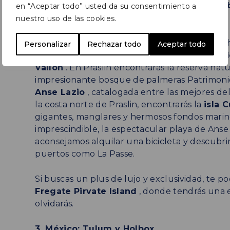
para disfrutar de la naturaleza exuberante:
o
en “Aceptar todo” usted da su consentimiento a
buceo, surf y windsurf
.
nuestro uso de las cookies.
En Mahé te aconsejamos que alquiles un coche
Personalizar
Rechazar todo
Aceptar todo
Hay paradas obligadas como el
Jardín Botáni
Vallon
. En Praslin encontrarás la reserva nat
impresionante bosque de palmeras Patrimoni
Anse Lazio
, catalogada entre las mejores d
la costa norte de Praslin, encontrarás la
isla 
gigantes, manglares y hermosos fondos marinos. 
imprescindible, la espectacular playa de Anse 
aconsejamos alquilar una bicicleta y descub
puertos como La Passe.
Si buscas un plus de lujo y exclusividad, te 
Fregate Pirvate Island
, donde tendrás una 
olvidarás.
3. México: Tulum y Holbox