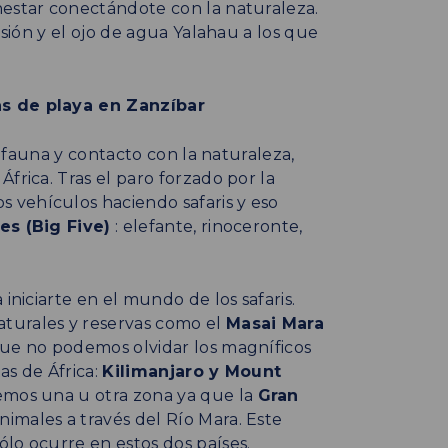
nestar conectándote con la naturaleza.
asión y el ojo de agua Yalahau a los que
as de playa en Zanzíbar
s, fauna y contacto con la naturaleza,
frica. Tras el paro forzado por la
 vehículos haciendo safaris y eso
es (Big Five)
: elefante, rinoceronte,
iniciarte en el mundo de los safaris.
turales y reservas como el
Masai Mara
que no podemos olvidar los magníficos
as de África:
Kilimanjaro y Mount
remos una u otra zona ya que la
Gran
imales a través del Río Mara. Este
lo ocurre en estos dos países.