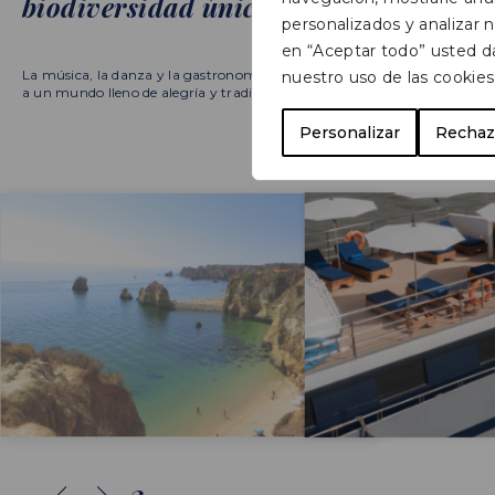
biodiversidad única
personalizados y analizar nu
en “Aceptar todo” usted d
La música, la danza y la gastronomía te transportarán
nuestro uso de las cookies
a un mundo lleno de alegría y tradición
Personalizar
Rechaz
3