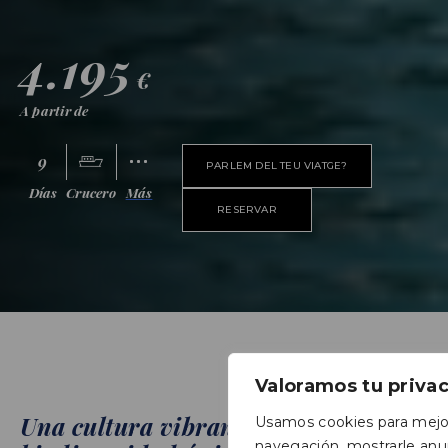
4.195
€
A partir de
9
PARLEM DEL TEU VIATGE?
Días
Crucero
Más
RESERVAR
Valoramos tu priva
Una cultura vibrante y una
Usamos cookies para mejor
navegación, mostrarle anu