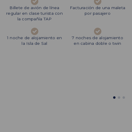
Bebidas no especificadas
Billete de avión de línea
Facturación de una maleta
Propinas (13 - 15€ por
regular en clase turista con
pasajero y por día durante
por pasajero
la compañía TAP
el crucero)
1 noche de alojamiento en
Excursiones opcionales
7 noches de alojamiento
Gastos de carácter
la Isla de Sal
en cabina doble o twin
personal