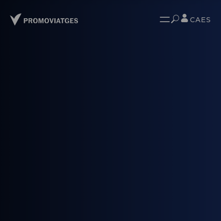
CA
ES