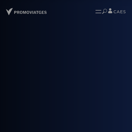
CA
ES