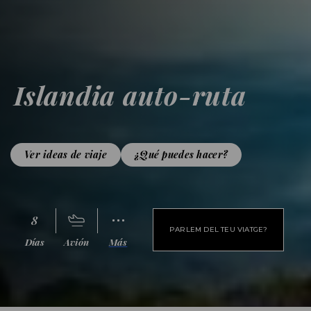
Islandia auto-ruta
Ver ideas de viaje
¿Qué puedes hacer?
8
PARLEM DEL TEU VIATGE?
Días
Avión
Más