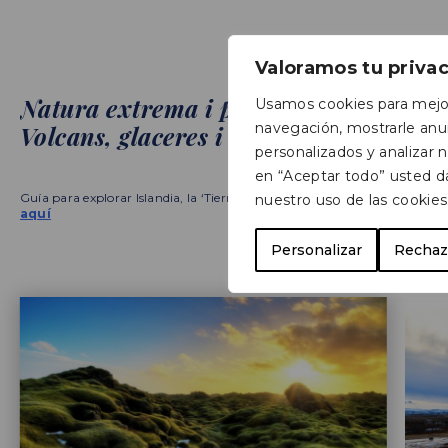
Valoramos tu priva
Natura extrema i paisatges infinits.
Usamos cookies para mejor
navegación, mostrarle anu
Volcans, glaceres i cascades
personalizados y analizar nu
en “Aceptar todo” usted d
Guía para explorar Islandia, la ‘Tierra de Hielo y Fuego’,
nuestro uso de las cookies
aquí
Personalizar
Rechaz