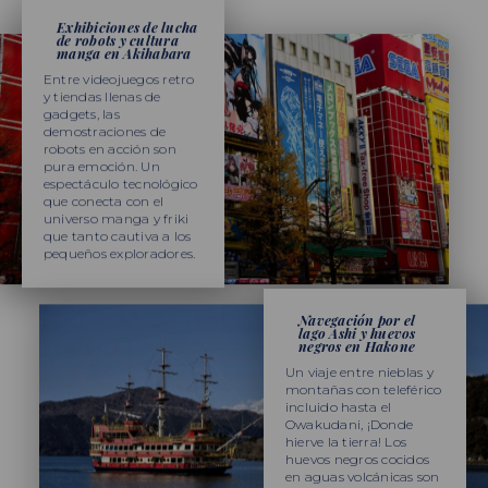
Exhibiciones de lucha
de robots y cultura
manga en Akihabara
Entre videojuegos retro
y tiendas llenas de
gadgets, las
demostraciones de
robots en acción son
pura emoción. Un
espectáculo tecnológico
que conecta con el
universo manga y friki
que tanto cautiva a los
pequeños exploradores.
Navegación por el
lago Ashi y huevos
negros en Hakone
Un viaje entre nieblas y
montañas con teleférico
incluido hasta el
Owakudani, ¡Donde
hierve la tierra! Los
huevos negros cocidos
en aguas volcánicas son