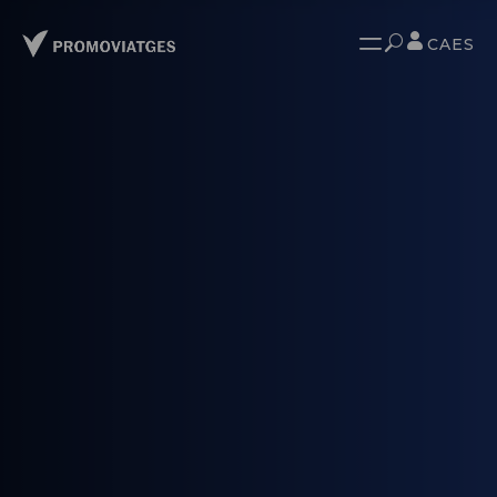
CA
ES