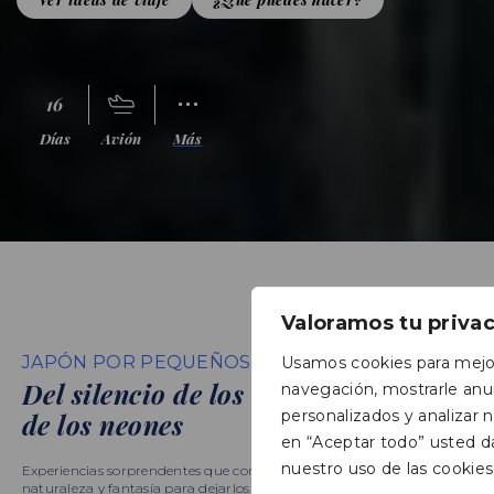
16
Días
Avión
Más
Valoramos tu priva
JAPÓN POR PEQUEÑOS EXPLORADORES
Usamos cookies para mejor
Del silencio de los templos al ritmo
navegación, mostrarle anu
personalizados y analizar nu
de los neones
en “Aceptar todo” usted d
nuestro uso de las cookies
Experiencias sorprendentes que combinan cultura, tecnología,
naturaleza y fantasía para dejarlos con los ojos como platos.