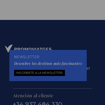
NEWSLETTER
Promoviatges somos una agencia de
Descubre los destinos más fascinantes
viajes que trabajamos día a día para
ofrecerte experiencias únicas en todo el
mundo, y te escuchamos para mejorar
INSCRÍBETE A LA NEWSLETTER
nuestro servicio.
Atención al cliente
+34 937 484 330