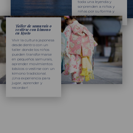
toda una leyenda y
sorprenden a niños y
niñas por su forma y
significado.
Taller de samurais o
vestirse con kimono
en Kyoto
Vivir la cultura japonesa
desde dentro con un
taller donde los niños
pueden transformarse
en pequeños samurais,
aprender movimientos
básicos o vestirse con un
kimono tradicional.
¡Una experiencia para
jugar, aprender y
recordar!