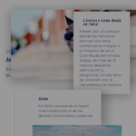
Ciervos y Gran Buda
en Nara
Pasear por un parque
donde los ciervos se
acercan con total
confianza es mágico. Y
el impacto de ver el
LO QUE NO TE PUEDES PERDER
Gran Buda del templo
Imprescindibles
Todaiji, de más de 15
metros, despierta
Estas son algunas de las cosas imprescindibles que no te
admiración y
puedes perder si viajas a Japón en familia:
preguntas. Un día lleno
de conexión con la
naturaleza y la historia.
Kioto
En Kioto conocerás el Japón
más tradicional; el de las
geishas, ​​los templos y palacios.