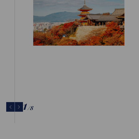
1
/
8