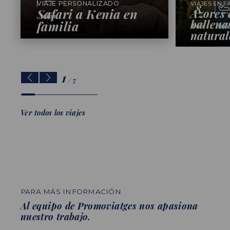
VIAJE PERSONALIZADO
VIAJES EN F
8
Safari a Kenia en
Azores 
Avión
ballena
familia
Días
Avió
natural
1
/
7
Ver todos los viajes
PARA MÁS INFORMACIÓN
Al equipo de Promoviatges nos apasiona
nuestro trabajo.