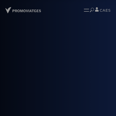
CA
ES