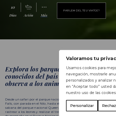
10
PARLEM DEL TEU VIATGE?
Días
Avión
Más
Valoramos tu priva
Explora los parques nacionales más
Usamos cookies para mejor
navegación, mostrarle anu
conocidos del país africano y
personalizados y analizar nu
observa a los animales en su día a
en “Aceptar todo” usted d
día.
nuestro uso de las cookies
Desde un safari por el parque nacional de Munchison
Falls, con parada en el Nilo, hasta el recorrido por la
Personalizar
Rechaz
sabana del parque nacional Queen Elizabeth. Podrás
rastrear a los leones y realizar el trekking de los gorilas
de montaña en el Parque Nacional Biwindi.