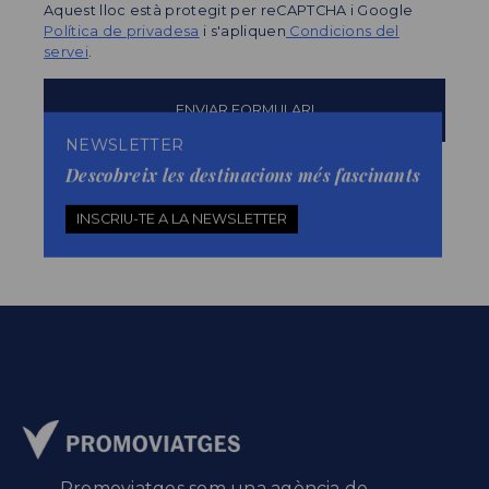
Aquest lloc està protegit per reCAPTCHA i Google
Política de privadesa
i s'apliquen
Condicions del
servei
.
NEWSLETTER
Descobreix les destinacions més fascinants
INSCRIU-TE A LA NEWSLETTER
Promoviatges som una agència de