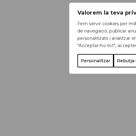
Valorem la teva pr
Fem servir cookies per mill
de navegació, publicar anu
personalitzats i analitzar el
"Acceptar-ho tot", accepte
Personalitzar
Rebutja-