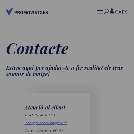
CA
ES
Contacte
Estem aquí per ajudar-te a fer realitat els teus
somnis de viatge!
Atenció al client
+34 937 484 330
info@promoviatges.cat
Carrer Arimón, 60-64.