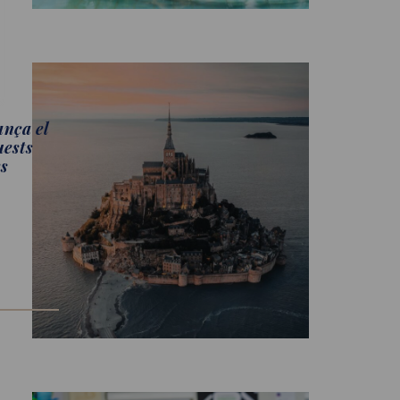
ança el
uests
es