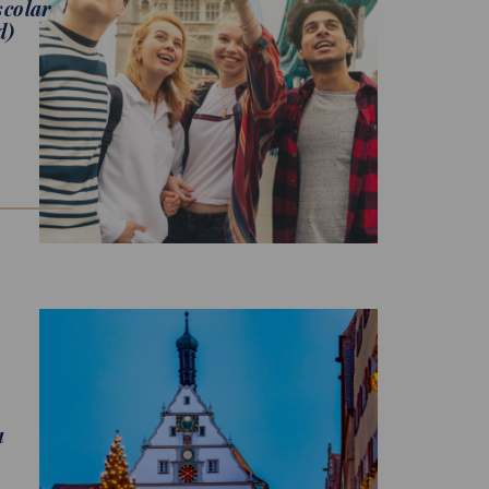
scolar
d)
a