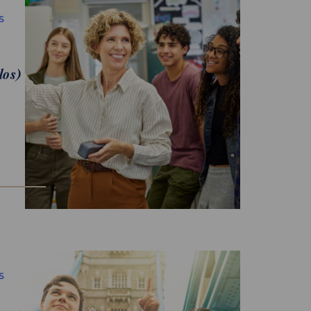
S
los)
S