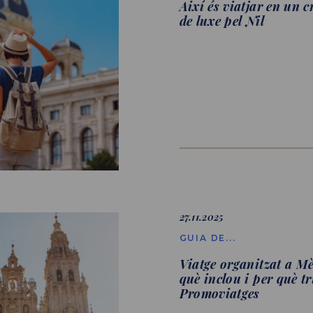
Així és viatjar en un c
de luxe pel Nil
27.11.2025
GUIA DE...
Viatge organitzat a Mè
què inclou i per què tr
Promoviatges