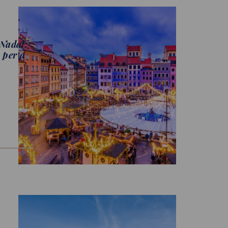
 Nadal:
 per a