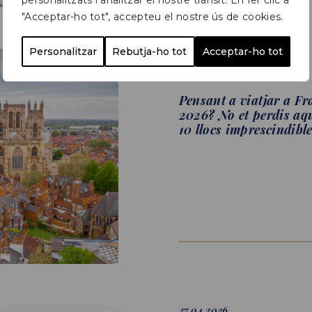
personalitzats i analitzar el nostre trànsit. En fer clic a
"Acceptar-ho tot", accepteu el nostre ús de cookies.
Personalitzar
Rebutja-ho tot
Acceptar-ho tot
14.04.2026
DESCOBREIX...
Pensant a viatjar a Fr
2026? No et perdis aq
10 llocs imprescindibl
27.04.2026