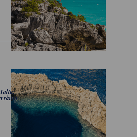
Malta:
errània