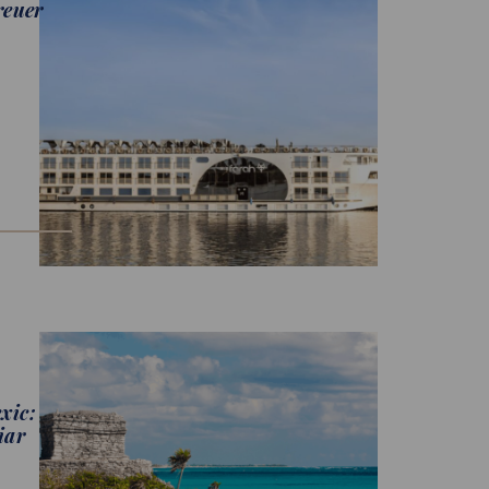
reuer
xic:
iar