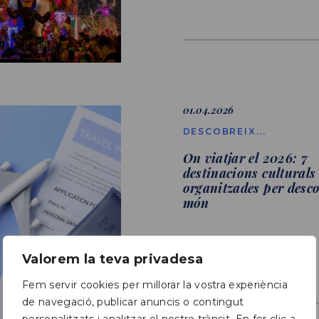
01.04.2026
DESCOBREIX...
On viatjar el 2026: 7
destinacions culturals
organitzades per desco
món
Valorem la teva privadesa
Fem servir cookies per millorar la vostra experiència
de navegació, publicar anuncis o contingut