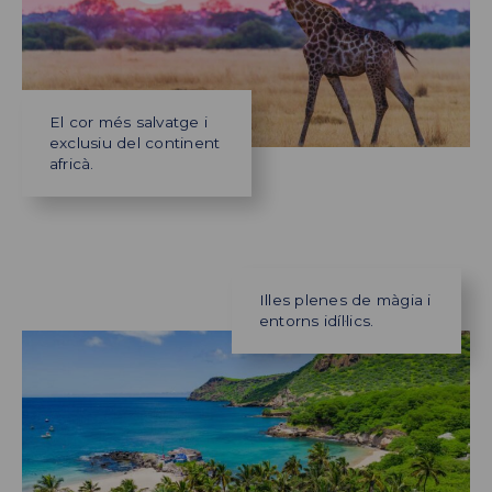
El cor més salvatge i
exclusiu del continent
africà.
Illes plenes de màgia i
entorns idíl·lics.