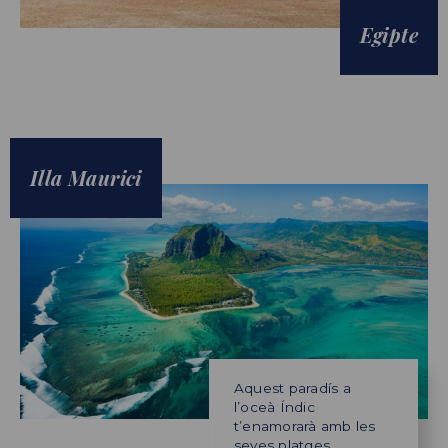
Egipte
Illa Maurici
Aquest paradís a
l’oceà Índic
t’enamorarà amb les
seves platges.