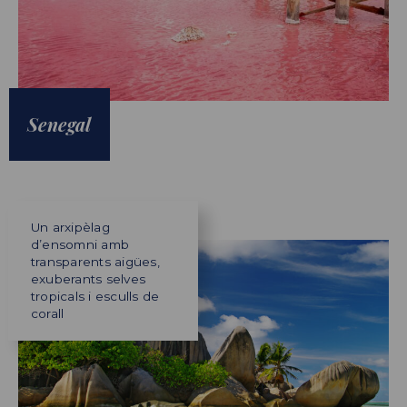
Senegal
Un arxipèlag
d’ensomni amb
transparents aigües,
exuberants selves
tropicals i esculls de
corall