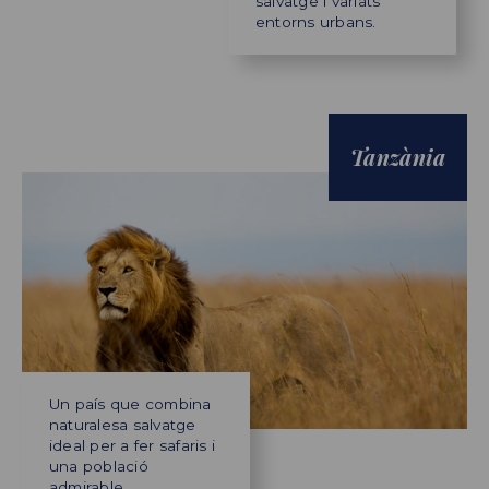
salvatge i variats
entorns urbans.
Tanzània
Un país que combina
naturalesa salvatge
ideal per a fer safaris i
una població
admirable.