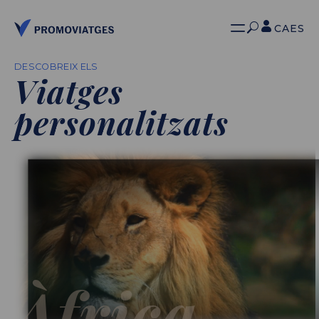
CA
ES
DESCOBREIX ELS
Viatges
personalitzats
Àfrica