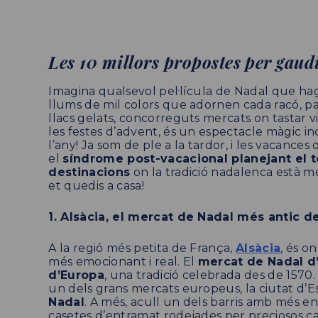
Les 10 millors propostes per gaud
Imagina qualsevol pel·lícula de Nadal que hagi
llums de mil colors que adornen cada racó, pai
llacs gelats, concorreguts mercats on tastar v
les festes d’advent, és un espectacle màgic i
l’any! Ja som de ple a la tardor, i les vacanc
el
síndrome post-vacacional planejant el t
destinacions
on la tradició nadalenca està m
et quedis a casa!
1. Alsàcia, el mercat de Nadal més antic d
A la regió més petita de França,
Alsàcia
, és o
més emocionant i real. El
mercat de Nadal d
d’Europa
, una tradició celebrada des de 157
un dels grans mercats europeus, la ciutat d’E
Nadal
. A més, acull un dels barris amb més e
casetes d’entramat rodejades per preciosos ca