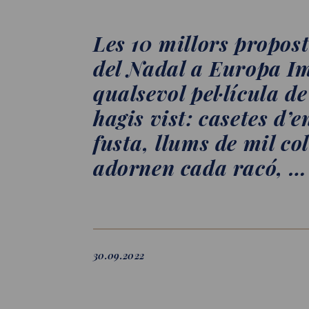
Les 10 millors propos
del Nadal a Europa I
qualsevol pel·lícula d
hagis vist: casetes d’
fusta, llums de mil co
adornen cada racó, …
30.09.2022