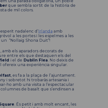
obem una parada obligatòria, un poble
ber
que sembla sortit de la història de
ta de mil colors.
esperit nadalenc d’
Irlanda
amb
èvol a les portes i les espelmes a les
mb un “Nollaig Shona Duit”!
n
, amb els aparadors decorats de
lliure entre els que destaquen els del
field
i el de
Dublin Flea
. No deixis de
 ofereix una experiència singular.
lfast
, es fa a la plaça de l’ajuntament.
ny i sobretot hi trobaràs artesania i
nar-ho amb una visita a l’espectacular
columnes de basalt que s’endinsen a
 Square
. És petit i amb molt encant, les