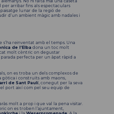
 alemanys. No hi falta mai una caseta
l per arribar fins als espectaculars
 paisatge lunar de la regió de
gaudir d’un ambient màgic amb nadales i
e s’ha reinventat amb el temps. Una
nica de l’Elba
dona un toc molt
cat molt cèntric on degustar
na parada perfecta per un àpat ràpid a
nals, on es troba un dels complexos de
gòtica i construïts amb maons,
arri de Sant Paulí
, conegut per la seva
 del port així com pel seu equip de
ràs molt a prop i que val la pena visitar.
ric on es troben l’ajuntament,
enkirche
i la
Weserpromenade
. A la