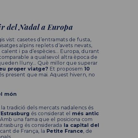
ir del Nadal a Europa
s vist: casetes d’entramats de fusta,
satges alpins replets d’avets nevats,
i calent i pa d’espècies… Europa, durant
ncomparable a qualsevol altra època de
es queden lluny… Què millor que superar
eu proper viatge?
Et proposem
10
és present que mai. Aquest hivern, no
el món
n la tradició dels mercats nadalencs és
’Estrasburg
és considerat el
més antic
0. Amb una fama que el posiciona com
strasburg és considerada
la capital del
ncant de França, la
Petite France
, de
nals.