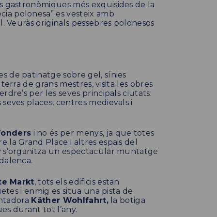
ts gastronòmiques més exquisides de la
ia polonesa” es vesteix amb
l. Veuràs originals pessebres polonesos
es de patinatge sobre gel, sínies
terra de grans mestres, visita les obres
dre’s per les seves principals ciutats:
 seves places, centres medievals i
Wonders
i no és per menys, ja que totes
 la Grand Place i altres espais del
y s’organitza un espectacular muntatge
dalenca.
te Markt
, tots els edificis estan
uetes i enmig es situa una pista de
antadora
Käther Wohlfahrt,
la botiga
s durant tot l’any.