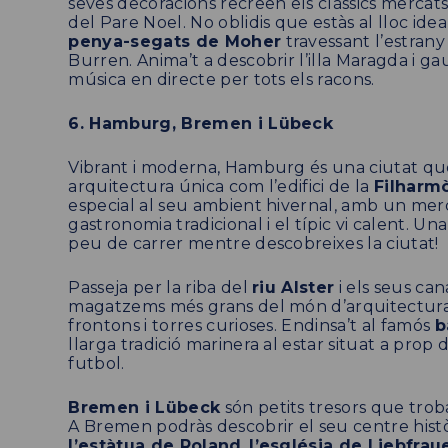
seves decoracions recreen els clàssics mercats
del Pare Noel. No oblidis que estàs al lloc idea
penya-segats de Moher
travessant l’estrany
Burren. Anima’t a descobrir l’illa Maragda i 
música en directe per tots els racons.
6. Hamburg, Bremen i Lübeck
Vibrant i moderna, Hamburg és una ciutat qu
arquitectura única com l’edifici de la
Filharmò
especial al seu ambient hivernal, amb un mer
gastronomia tradicional i el típic vi calent. U
peu de carrer mentre descobreixes la ciutat!
Passeja per la riba del
riu Alster
i els seus ca
magatzems més grans del món d’arquitectura 
frontons i torres curioses. Endinsa’t al famós
b
llarga tradició marinera al estar situat a prop
futbol.
Bremen i Lübeck
són petits tresors que troba
A Bremen podràs descobrir el seu centre histò
l’estàtua de Roland
,
l’església de Liebfrau