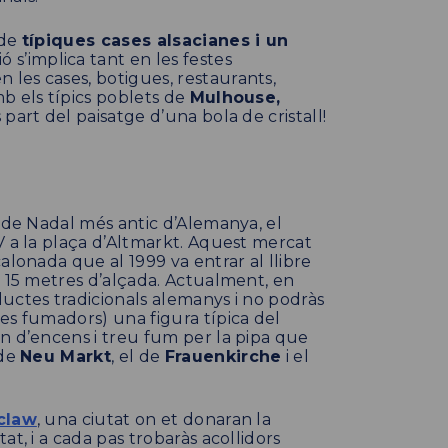
 de
típiques cases alsacianes i un
ió s’implica tant en les festes
les cases, botigues, restaurants,
b els típics poblets de
Mulhouse,
s part del paisatge d’una bola de cristall!
at de Nadal més antic d’Alemanya, el
V a la plaça d’Altmarkt. Aquest mercat
alonada que al 1999 va entrar al llibre
é 15 metres d’alçada. Actualment, en
uctes tradicionals alemanys i no podràs
es fumadors) una figura típica del
n d’encens i treu fum per la pipa que
 de
Neu Markt
, el de
Frauenkirche
i el
claw
, una ciutat on et donaran la
t, i a cada pas trobaràs acollidors