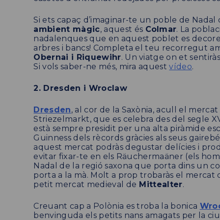
Si ets capaç d’imaginar-te un poble de Nadal
ambient màgic
, aquest és
Colmar
. La poblac
nadalenques que en aquest poblet es decoren 
arbres i bancs! Completa el teu recorregut am
Obernai i Riquewihr
. Un viatge on et sentirà
Si vols saber-ne més, mira aquest
vídeo
.
2. Dresden i Wroclaw
Dresden
, al cor de la Saxònia, acull el merc
Striezelmarkt, que es celebra des del segle X
està sempre presidit per una alta piràmide esc
Guinness dels rècords gràcies als seus gaireb
aquest mercat podràs degustar delícies i prod
evitar fixar-te en els Räuchermaäner (els hom
Nadal de la regió saxona que porta dins un co
porta a la mà. Molt a prop trobaràs el mercat
petit mercat medieval de
Mittealter
.
Creuant cap a Polònia es troba la bonica
Wro
benvinguda els petits nans amagats per la ciuta