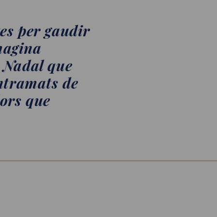
tes per gaudir
magina
e Nadal que
entramats de
lors que