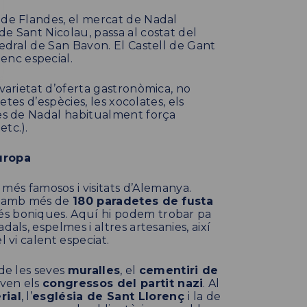
 de Flandes, el mercat de Nadal
a de Sant Nicolau, passa al costat del
tedral de San Bavon. El Castell de Gant
enc especial.
 varietat d’oferta gastronòmica, no
letes d’espècies, les xocolates, els
ses de Nadal habitualment força
tc.).
uropa
 més famosos i visitats d’Alemanya.
ta amb més de
180 paradetes de fusta
és boniques. Aquí hi podem trobar pa
als, espelmes i altres artesanies, així
l vi calent especiat.
 de les seves
muralles
, el
cementiri de
aven els
congressos del partit nazi
. Al
rial
, l’
església de Sant Llorenç
i la de