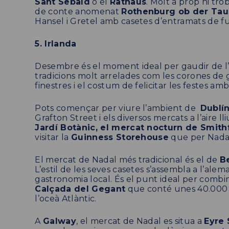
Sant Sebald
o el
Rathaus
. Molt a prop hi tr
de conte anomenat
Rothenburg ob der Tau
Hansel i Gretel amb casetes d’entramats de fus
5. Irlanda
Desembre és el moment ideal per gaudir de l’
tradicions molt arrelades com les corones de gr
finestres i el costum de felicitar les festes a
Pots començar per viure l’ambient de
Dublí
Grafton Street i els diversos mercats a l’aire 
Jardí Botànic, el mercat nocturn de Smith
visitar la
Guinness Storehouse
que per Nadal
El mercat de Nadal més tradicional és el de
Be
L’estil de les seves casetes s’assembla a l’alema
gastronomia local. És el punt ideal per combi
Calçada del Gegant
que conté unes 40.000 
l’oceà Atlàntic.
A
Galway
, el mercat de Nadal es situa a
Eyre