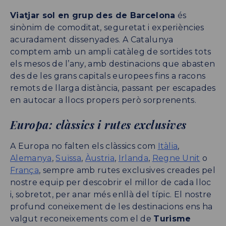
Viatjar sol en grup des de Barcelona
és
sinònim de comoditat, seguretat i experiències
acuradament dissenyades. A Catalunya
comptem amb un ampli catàleg de sortides tots
els mesos de l’any, amb destinacions que abasten
des de les grans capitals europees fins a racons
remots de llarga distància, passant per escapades
en autocar a llocs propers però sorprenents.
Europa: clàssics i rutes exclusives
A Europa no falten els clàssics com
Itàlia
,
Alemanya
,
Suïssa
,
Àustria
,
Irlanda
,
Regne Unit
o
França
, sempre amb rutes exclusives creades pel
nostre equip per descobrir el millor de cada lloc
i, sobretot, per anar més enllà del típic. El nostre
profund coneixement de les destinacions ens ha
valgut reconeixements com el de
Turisme