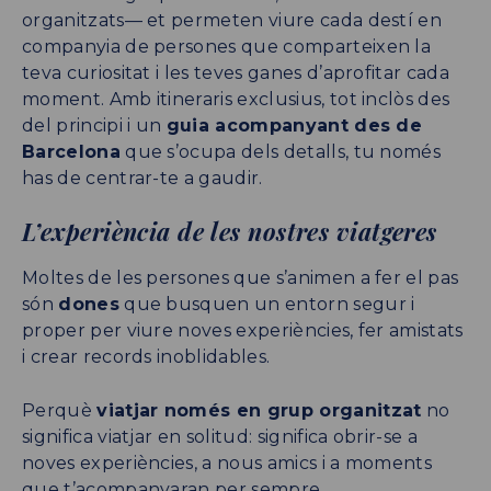
organitzats— et permeten viure cada destí en
companyia de persones que comparteixen la
teva curiositat i les teves ganes d’aprofitar cada
moment. Amb itineraris exclusius, tot inclòs des
del principi i un
guia acompanyant des de
Barcelona
que s’ocupa dels detalls, tu només
has de centrar-te a gaudir.
L’experiència de les nostres viatgeres
Moltes de les persones que s’animen a fer el pas
són
dones
que busquen un entorn segur i
proper per viure noves experiències, fer amistats
i crear records inoblidables.
Perquè
viatjar només en grup organitzat
no
significa viatjar en solitud: significa obrir-se a
noves experiències, a nous amics i a moments
que t’acompanyaran per sempre.