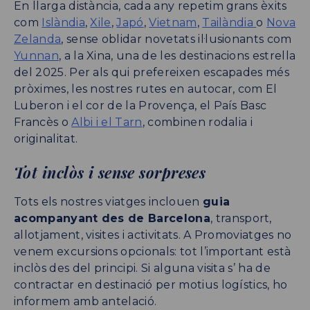
En llarga distància, cada any repetim grans èxits
com
Islàndia
,
Xile
,
Japó
,
Vietnam
,
Tailàndia
o
Nova
Zelanda
, sense oblidar novetats il·lusionants com
Yunnan
, a la Xina, una de les destinacions estrella
del 2025. Per als qui prefereixen escapades més
pròximes, les nostres rutes en autocar, com El
Luberon i el cor de la Provença, el País Basc
Francès o
Albi i el Tarn
, combinen rodalia i
originalitat.
Tot inclòs i sense sorpreses
Tots els nostres viatges inclouen
guia
acompanyant des de Barcelona
, transport,
allotjament, visites i activitats. A Promoviatges no
venem excursions opcionals: tot l’important està
inclòs des del principi. Si alguna visita s’ ha de
contractar en destinació per motius logístics, ho
informem amb antelació.