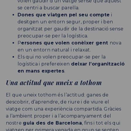
volen gaudir d’un viatge sense que aquest
se centri a buscar parella.
Dones que viatgen pel seu compte
i
desitgen un entorn segur, proper i ben
organitzat per gaudir de la destinació sense
preocupar-se per la logística.
P
ersones que volen conèixer gent
nova
en un entorn natural i relaxat.
Els qui no volen preocupar-se per la
logística i prefereixen
deixar l’organització
en mans expertes
.
Una actitud que uneix a tothom
El que uneix tothom és l’actitud: ganes de
descobrir, d’aprendre, de riure i de viure el
viatge com una experiència compartida. Gràcies
a l’ambient proper i a l’acompanyament del
nostre
guia des de Barcelona
, fins i tot els qui
viatgen per primera vegada en grup se senten