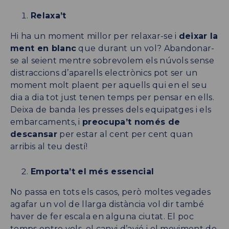
Relaxa’t
Hi ha un moment millor per relaxar-se i
deixar la
ment en blanc
que durant un vol? Abandonar-
se al seient mentre sobrevolem els núvols sense
distraccions d’aparells electrònics pot ser un
moment molt plaent per aquells qui en el seu
dia a dia tot just tenen temps per pensar en ells.
Deixa de banda les presses dels equipatges i els
embarcaments, i
preocupa’t només de
descansar
per estar al cent per cent quan
arribis al teu destí!
Emporta’t el més essencial
No passa en tots els casos, però moltes vegades
agafar un vol de llarga distància vol dir també
haver de fer escala en alguna ciutat. El poc
temps entre vols, el canvi d’avió i el moviment de