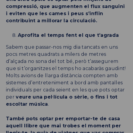
compressió, que augmenten el flux sanguini
i eviten que les cames i peus s’inflin
contribuint a millorar la circulació.
Aprofita el temps fent el que t’agrada
Sabem que passar-nos mig dia tancats en uns
pocs metres quadrats a milers de metres
d’alçada no sona del tot bé, però t’assegurem
que si t’organitzes el temps ho acabaràs gaudint!
Molts avions de llarga distància compten amb
sistemes d’entreteniment a bord amb pantalles
individuals per cada seient en les que pots optar
per
veure una pel·lícula o sèrie, o fins i tot
escoltar música
.
També pots optar per emportar-te de casa
aquell llibre que mai trobes el moment per
llegir-te, la guia de viatges que vas comprar