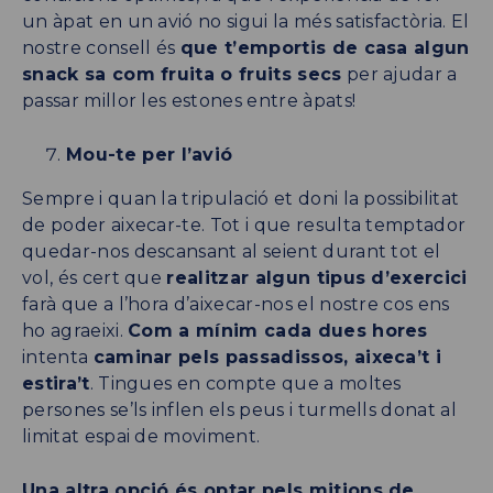
un àpat en un avió no sigui la més satisfactòria. El
nostre consell és
que t’emportis de casa algun
snack sa com fruita o fruits secs
per ajudar a
passar millor les estones entre àpats!
Mou-te per l’avió
Sempre i quan la tripulació et doni la possibilitat
de poder aixecar-te. Tot i que resulta temptador
quedar-nos descansant al seient durant tot el
vol, és cert que
realitzar algun tipus d’exercici
farà que a l’hora d’aixecar-nos el nostre cos ens
ho agraeixi.
Com a mínim cada dues hores
intenta
caminar pels passadissos, aixeca’t i
estira’t
. Tingues en compte que a moltes
persones se’ls inflen els peus i turmells donat al
limitat espai de moviment.
Una altra opció és optar pels mitjons de