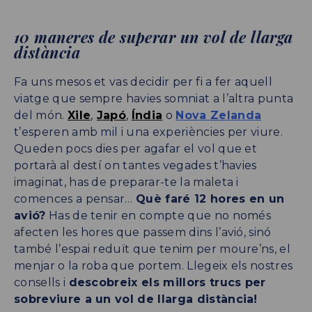
10 maneres de superar un vol de llarga
distància
Fa uns mesos et vas decidir per fi a fer aquell
viatge que sempre havies somniat a l’altra punta
del món.
Xile
,
Japó
,
Índia
o
Nova Zelanda
t’esperen amb mil i una experiències per viure.
Queden pocs dies per agafar el vol que et
portarà al destí on tantes vegades t’havies
imaginat, has de preparar-te la maleta i
comences a pensar…
Què faré 12 hores en un
avió?
Has de tenir en compte que no només
afecten les hores que passem dins l’avió, sinó
també l’espai reduït que tenim per moure’ns, el
menjar o la roba que portem. Llegeix els nostres
consells i
descobreix els millors trucs per
sobreviure a un vol de llarga distància!