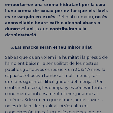
emportar-se una crema hidratant per la cara
i una crema de cacau per evitar que els llavis
es ressequin en excés
. Pel mateix motiu,
no és
aconsellable beure cafè o alcohol abans o
durant el vol
, ja que
contribuiran a la
deshidratació
.
Els snacks seran el teu millor aliat
Sabies que quan volem i la humitat i la pressió de
l’ambient baixen, la sensibilitat de les nostres
papil·les gustatives es redueix un 30%? A més, la
capacitat olfactiva també és molt menor, fent
que ens sigui més difícil gaudir del menjar. Per
contrarestar això, les companyies aèries intenten
condimentar intensament el menjar amb sal i
espècies. Si li sumem que el menjar dels avions
no és de la millor qualitat ni s’escalfa en
condicions òptimes, fa que l’experiència de fer