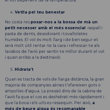
el vol depenent de la temperatura.
Vetlla pel teu benestar
No costa res
posar-nos a la bossa de mà un
petit necesser amb el més essencial
: raspall i
pasta de dents, desodorant i tovalloletes
humides. El vol és molt llarg i de ben segur et
serà molt útil rentar-te la cara i refrescar-te als
lavabos de l’avió per sentir-te millor durant el vol
i quan arribis a la destinació.
Hidrata’t
Quan es tracta de vols de llarga distància, la gran
majoria de companyies aèries t’ofereixen gots o
ampolles d’aigua. La pressió dins de la cabina de
l’avió fa que el cos es deshidrati més ràpidament i
que la boca i els ulls es ressequin. Per això,
a
més de beure aigua és recomanable