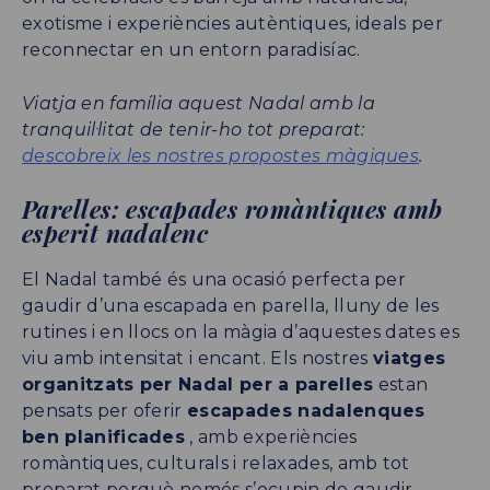
exotisme i experiències autèntiques, ideals per
reconnectar en un entorn paradisíac.
Viatja en família aquest Nadal amb la
tranquil·litat de tenir-ho tot preparat:
descobreix les nostres propostes màgiques
.
Parelles: escapades romàntiques amb
esperit nadalenc
El Nadal també és una ocasió perfecta per
gaudir d’una escapada en parella, lluny de les
rutines i en llocs on la màgia d’aquestes dates es
viu amb intensitat i encant. Els nostres
viatges
organitzats per Nadal per a parelles
estan
pensats per oferir
escapades nadalenques
ben planificades
, amb experiències
romàntiques, culturals i relaxades, amb tot
preparat perquè només s’ocupin de gaudir.