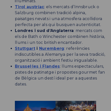
il·luminats.
Tirol austríac
: els mercats d’Innsbruck o
Salzburg combinen tradició alpina,
paisatges nevats i una atmosfera acollidora
perfecta per als qui busquen autenticitat.
Londres i sud d’Anglaterra
: mercats com
els de Bath o Winchester combinen història,
llums i un toc british encantador.
Stuttgart
i
Nuremberg
: referències
indiscutibles a Alemanya per la seva tradició,
organització i ambient festiu inigualable.
Brussel·les i Flandes
: llums espectaculars,
pistes de patinatge i propostes gourmet fan
de Bèlgica un destí ideal per a aquestes
dates.