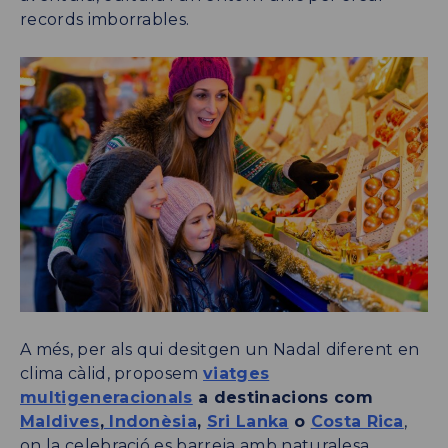
records imborrables.
A més, per als qui desitgen un Nadal diferent en
clima càlid, proposem
viatges
multigeneracionals
a destinacions com
Maldives
,
Indonèsia
,
Sri Lanka
o
Costa Rica
,
on la celebració es barreja amb naturalesa,