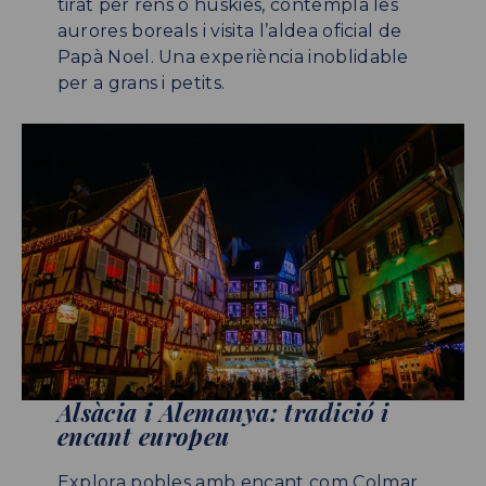
tirat per rens o huskies, contempla les
aurores boreals i visita l’aldea oficial de
Papà Noel. Una experiència inoblidable
per a grans i petits.
Alsàcia i Alemanya: tradició i
encant europeu
Explora pobles amb encant com Colmar,