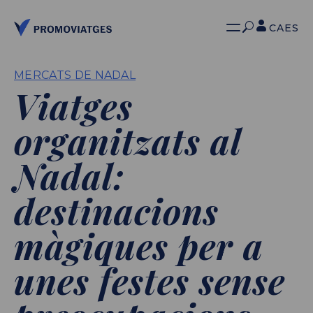
CA
ES
MERCATS DE NADAL
Viatges
organitzats al
Nadal:
destinacions
màgiques per a
unes festes sense