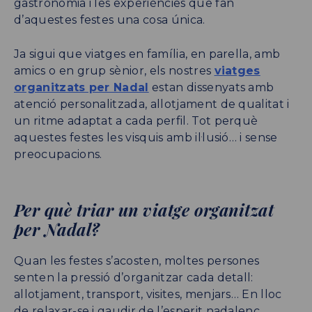
gastronomia i les experiències que fan
d’aquestes festes una cosa única.
Ja sigui que viatges en família, en parella, amb
amics o en grup sènior, els nostres
viatges
organitzats per Nadal
estan dissenyats amb
atenció personalitzada, allotjament de qualitat i
un ritme adaptat a cada perfil. Tot perquè
aquestes festes les visquis amb il·lusió… i sense
preocupacions.
Per què triar un viatge organitzat
per Nadal?
Quan les festes s’acosten, moltes persones
senten la pressió d’organitzar cada detall:
allotjament, transport, visites, menjars… En lloc
de relaxar-se i gaudir de l’esperit nadalenc,