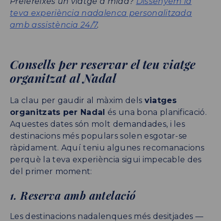
Prefereixes un viatge a mida?
Dissenyem la
teva experiència nadalenca personalitzada
amb assistència 24/7
.
Consells per reservar el teu viatge
organitzat al Nadal
La clau per gaudir al màxim dels
viatges
organitzats per Nadal
és una bona planificació.
Aquestes dates són molt demandades, i les
destinacions més populars solen esgotar-se
ràpidament. Aquí teniu algunes recomanacions
perquè la teva experiència sigui impecable des
del primer moment:
1. Reserva amb antelació
Les destinacions nadalenques més desitjades —