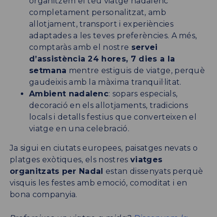
organitzem el teu viatge nadalenc
completament personalitzat, amb
allotjament, transport i experiències
adaptades a les teves preferències. A més,
comptaràs amb el nostre
servei
d’assistència 24 hores, 7 dies a la
setmana
mentre estiguis de viatge, perquè
gaudeixis amb la màxima tranquil·litat.
Ambient nadalenc
: sopars especials,
decoració en els allotjaments, tradicions
locals i detalls festius que converteixen el
viatge en una celebració.
Ja sigui en ciutats europees, paisatges nevats o
platges exòtiques, els nostres
viatges
organitzats per Nadal
estan dissenyats perquè
visquis les festes amb emoció, comoditat i en
bona companyia.