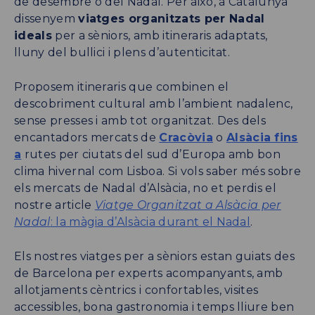
de desembre o del Nadal. Per això, a Catalunya
dissenyem
viatges organitzats per Nadal
ideals
per a sèniors, amb itineraris adaptats,
lluny del bullici i plens d’autenticitat.
Proposem itineraris que combinen el
descobriment cultural amb l’ambient nadalenc,
sense presses i amb tot organitzat. Des dels
encantadors mercats de
Cracòvia
o
Alsàcia fins
a
rutes per ciutats del sud d’Europa amb bon
clima hivernal com Lisboa. Si vols saber més sobre
els mercats de Nadal d’Alsàcia, no et perdis el
nostre article
Viatge Organitzat a Alsàcia per
Nadal
: la màgia d’Alsàcia durant el Nadal
.
Els nostres viatges per a sèniors estan guiats des
de Barcelona per experts acompanyants, amb
allotjaments cèntrics i confortables, visites
accessibles, bona gastronomia i temps lliure ben