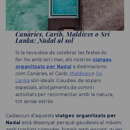
Canàries, Carib, Maldives o Sri
Lanka: Nadal al sol
Si la teva idea de celebrar les festes és
fer-ho amb sol i mar, els nostres
viatges
organitzats per Nadal
a destinacions
com Canàries, el Carib,
Maldives
o
Sri
Lanka
són ideals. Gaudeix de sopars
especials, allotjaments de somni i
activitats per reconnectar amb la natura,
tot sense estrès.
Cadascun d’aquests
viatges organitzats per
Nadal
està dissenyat perquè gaudeixis al màxim:
amb trasllats còmodes, hotels amb encant, guies