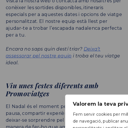
Visita la nostra web o contacta amb nosaltres per
conèixer les sortides disponibles, itineraris
especials per a aquestes dates i opcions de viatge
personalitzat. El nostre equip està llest per
ajudar-te a trobar l’escapada nadalenca perfecta
per a tu.
Encara no saps quin destí triar?
Deixa’t
assessorar pel nostre equip
i troba el teu viatge
ideal.
Viu unes festes diferents amb
Promoviatges
Valorem la teva pr
El Nadal és el moment perfecte per fer una
pausa, compartir experiències significatives i
Fem servir cookies per mill
deixar-se sorprendre pel món. I no hi ha millor
de navegació, publicar anu
manera de fer-ho que amb un viatge ben