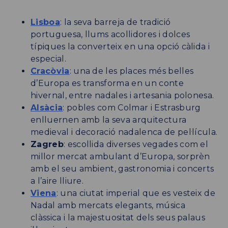
Lisboa
: la seva barreja de tradició
portuguesa, llums acollidores i dolces
típiques la converteix en una opció càlida i
especial.
Cracòvia
: una de les places més belles
d’Europa es transforma en un conte
hivernal, entre nadales i artesania polonesa.
Alsàcia
: pobles com Colmar i Estrasburg
enlluernen amb la seva arquitectura
medieval i decoració nadalenca de pel·lícula.
Zagreb
: escollida diverses vegades com el
millor mercat ambulant d’Europa, sorprèn
amb el seu ambient, gastronomia i concerts
a l’aire lliure.
Viena
: una ciutat imperial que es vesteix de
Nadal amb mercats elegants, música
clàssica i la majestuositat dels seus palaus