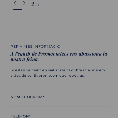
3
/
5
PER A MÉS INFORMACIÓ
A l’equip de Promoviatges ens apassiona la
nostra feina.
Si estàs pensant en viatjar i tens dubtes t’ajudarem
a decidir-te. Et prometem que repetiràs!
NOM I COGNOM*
TELÈFON*