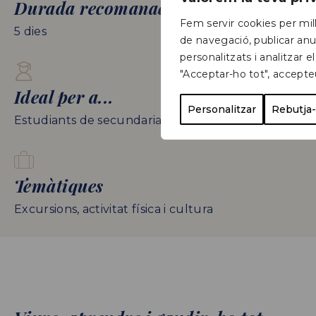
Durada recomanada
Fem servir cookies per mill
5 dies
de navegació, publicar anu
personalitzats i analitzar el
"Acceptar-ho tot", accepte
Ideal per a...
Personalitzar
Rebutja-
Estudiants de secundaria i batxillerat
Temàtiques
Excursions, activitat física i cultura