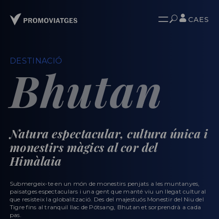
CA
ES
DESTINACIÓ
Bhutan
Natura espectacular, cultura única i
monestirs màgics al cor del
Himàlaia
Submergeix-te en un món de monestirs penjats a les muntanyes,
paisatges espectaculars i una gent que manté viu un llegat cultural
que resisteix la globalització. Des del majestuós Monestir del Niu del
Tigre fins al tranquil llac de Pótsang, Bhutan et sorprendrà a cada
pas.