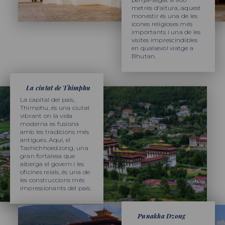
metres d'altura, aquest
monestir és una de les
icones religioses més
importants i una de les
visites imprescindibles
en qualsevol viatge a
Bhutan.
La ciutat de Thimphu
La capital del país,
Thimphu, és una ciutat
vibrant on la vida
moderna es fusiona
amb les tradicions més
antigues. Aquí, el
Tashichhoedzong, una
gran fortalesa que
alberga el govern i les
oficines reials, és una de
les construccions més
impressionants del país.
Punakha Dzong