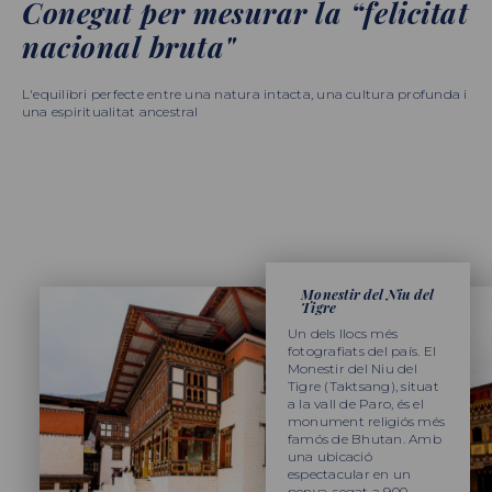
Conegut per mesurar la “felicitat
nacional bruta"
L'equilibri perfecte entre una natura intacta, una cultura profunda i
una espiritualitat ancestral
Monestir del Niu del
Tigre
Un dels llocs més
fotografiats del país. El
Monestir del Niu del
Tigre (Taktsang), situat
a la vall de Paro, és el
monument religiós més
famós de Bhutan. Amb
una ubicació
espectacular en un
penya-segat a 900