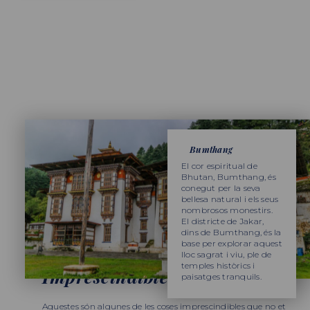
Bumthang
El cor espiritual de
Bhutan, Bumthang, és
conegut per la seva
bellesa natural i els seus
nombrosos monestirs.
El districte de Jakar,
dins de Bumthang, és la
base per explorar aquest
lloc sagrat i viu, ple de
EL QUE NO ET POTS PERDRE
temples històrics i
Imprescindibles
paisatges tranquils.
Aquestes són algunes de les coses imprescindibles que no et