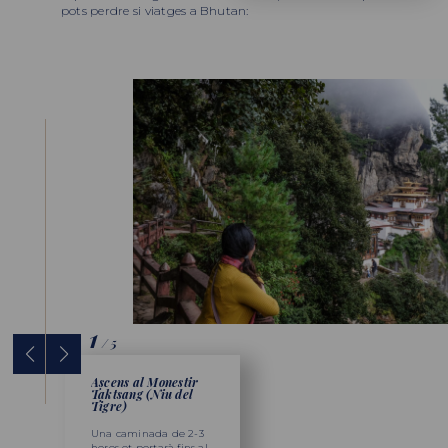
pots perdre si viatges a Bhutan:
1
/
5
Ascens al Monestir
Visita al
Visita a Punakha
Taktsang (Niu del
Tashichhoedzong
Dzong i els seus
Tigre)
voltants
Explora la fortalesa de
Una caminada de 2-3
Passeja per un dels
Thimphu, que alberga
hores et portarà fins al
Dzongs més icònics 