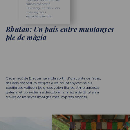
el govern i és també la
famós monestir
Bhutan, on la natura
seu espiritual de la
Taktsang, un dels llocs
fusiona amb
religió budista a
més sagrats i
l’arquitectura religio
Bhutan.
espectaculars de
en un entorn tranqui
Bhutan.
Bhutan: Un país entre muntanyes
ple de màgia
Cada racó de Bhutan sembla sortir d’un conte de fades,
des dels monestirs penjats a les muntanyes fins als
pacífiques valls on les grues volen lliures. Amb aquesta
galeria, et convidem a descobrir la màgia de Bhutan a
través de les seves imatges més impressionants.