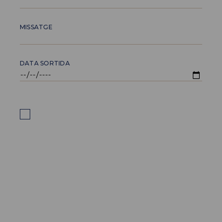
MISSATGE
DATA SORTIDA
He llegit, entenc i accepto la
Política de
Privacitat
Aquest lloc està protegit per reCAPTCHA i Google
Política de privacitat
i s'apliquen
Condicions del
servei
.