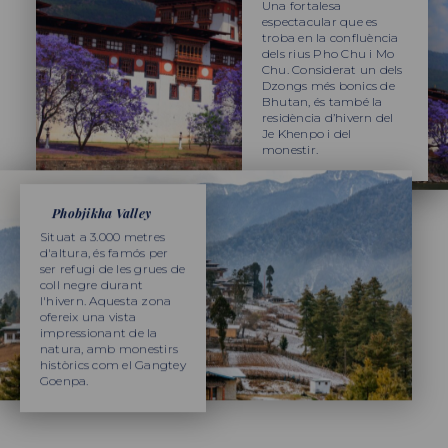
Una fortalesa
espectacular que es
troba en la confluència
dels rius Pho Chu i Mo
Chu. Considerat un dels
Dzongs més bonics de
Bhutan, és també la
residència d’hivern del
Je Khenpo i del
monestir.
Phobjikha Valley
Situat a 3.000 metres
d'altura, és famós per
ser refugi de les grues de
coll negre durant
l'hivern. Aquesta zona
ofereix una vista
impressionant de la
natura, amb monestirs
històrics com el Gangtey
Goenpa.