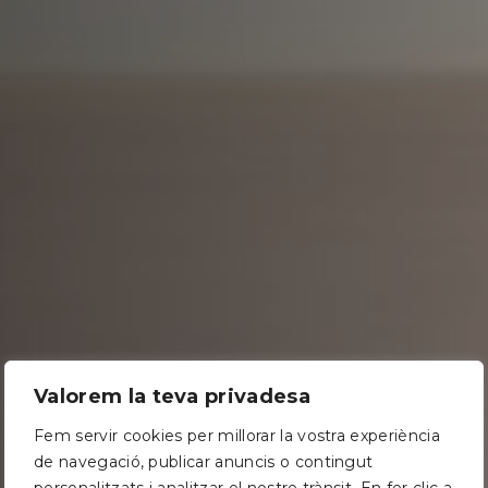
Valorem la teva privadesa
Fem servir cookies per millorar la vostra experiència
de navegació, publicar anuncis o contingut