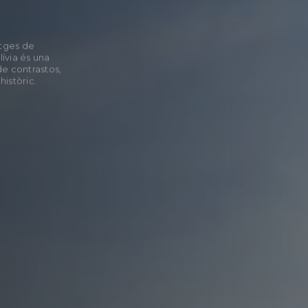
atges de
lívia és una
de contrastos,
històric.