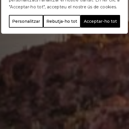
personalitzats i analitzar el nostre trànsit. En fer clic a
"Acceptar-ho tot", accepteu el nostre ús de cookies.
Personalitzar
Rebutja-ho tot
Acceptar-ho tot