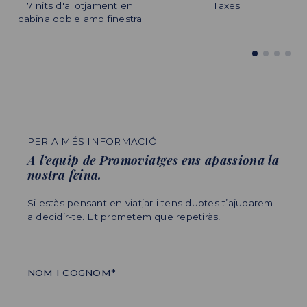
7 nits d'allotjament en
Excursions opcionals
Despeses de caràcter
Taxes
cabina doble amb finestra
personal
PER A MÉS INFORMACIÓ
A l’equip de Promoviatges ens apassiona la
nostra feina.
Si estàs pensant en viatjar i tens dubtes t’ajudarem
a decidir-te. Et prometem que repetiràs!
NOM I COGNOM*