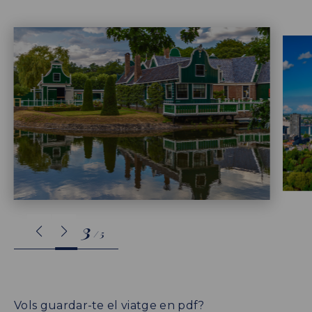
4
/
5
Vols guardar-te el viatge en pdf?