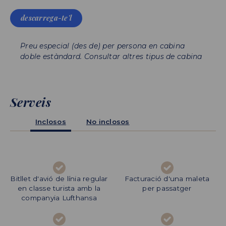
descarrega-te'l
Preu especial (des de) per persona en cabina
doble estàndard. Consultar altres tipus de cabina
Serveis
Inclosos
No inclosos
Bitllet d'avió de línia regular
Assegurança de
Facturació d'una maleta
Propines (aprox. 8€ per
en classe turista amb la
cancel·lació
per passatger
persona i dia)
companyia Lufthansa