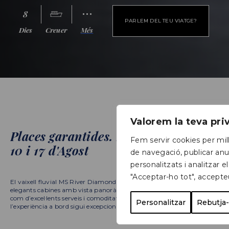
8
PARLEM DEL TEU VIATGE?
Dies
Creuer
Més
Valorem la teva pr
Places garantides. Sortida especial
Fem servir cookies per mill
10 i 17 d'Agost
de navegació, publicar anu
personalitzats i analitzar el
"Acceptar-ho tot", accepte
El vaixell fluvial MS River Diamond inclou àmplies i
elegants cabines amb vista panoràmiques al riu, així
com d’excel·lents serveis i comoditats per a que
Personalitzar
Rebutja-
l’experiència a bord sigui excepcional.