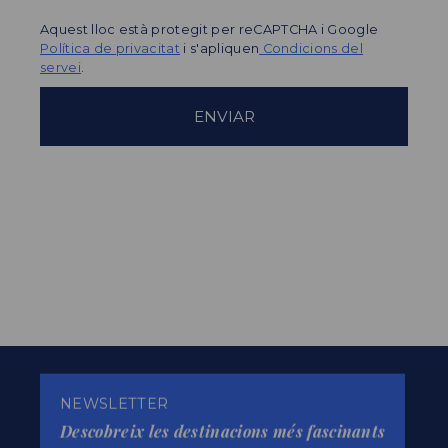
Aquest lloc està protegit per reCAPTCHA i Google
Política de privacitat
i s'apliquen
Condicions del
servei
.
NEWSLETTER
Descobreix les destinacions més fascinants