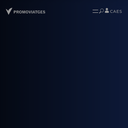
CA
ES