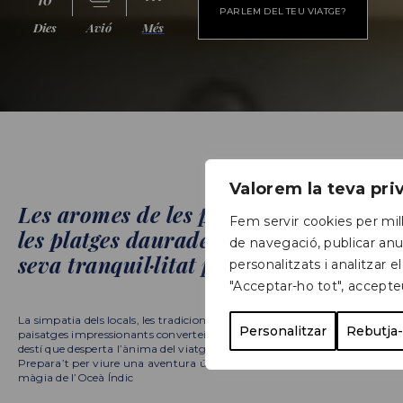
PARLEM DEL TEU VIATGE?
Dies
Avió
Més
Valorem la teva pr
Les aromes de les plantacions de te i
Fem servir cookies per mill
les platges daurades criden amb la
de navegació, publicar anu
seva tranquil·litat paradisíaca.
personalitzats i analitzar el
"Acceptar-ho tot", accepte
La simpatia dels locals, les tradicions autèntiques i els
Personalitzar
Rebutja-
paisatges impressionants converteixen Sri Lanka en un
destí que desperta l’ànima del viatger intrèpid.
Prepara’t per viure una aventura única, immersa en la
màgia de l’Oceà Índic