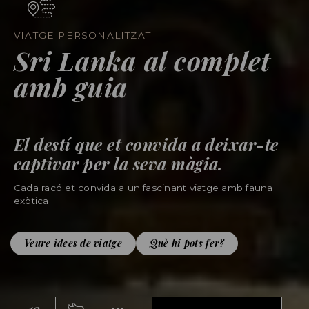
VIATGE PERSONALITZAT
Sri Lanka al complet
amb guia
El destí que et convida a deixar-te
captivar per la seva màgia.
Cada racó et convida a un fascinant viatge amb fauna
exòtica.
Veure idees de viatge
Què hi pots fer?
10