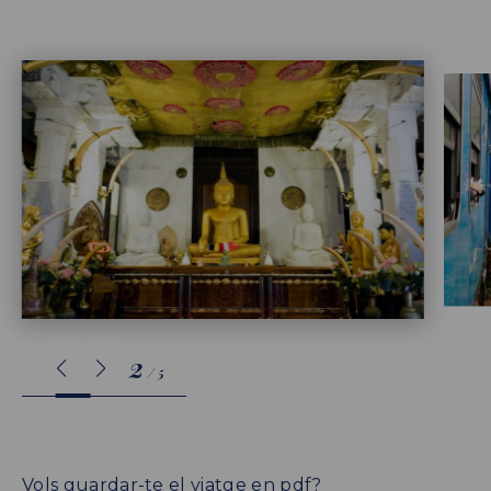
3
/
5
Vols guardar-te el viatge en pdf?