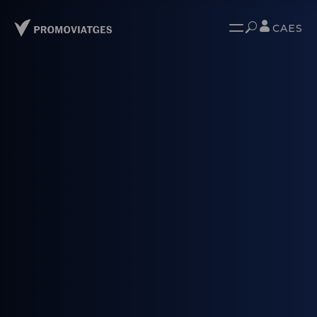
CA
ES