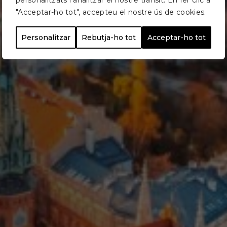
personalitzats i analitzar el nostre trànsit. En fer clic a
"Acceptar-ho tot", accepteu el nostre ús de cookies.
Personalitzar
Rebutja-ho tot
Acceptar-ho tot