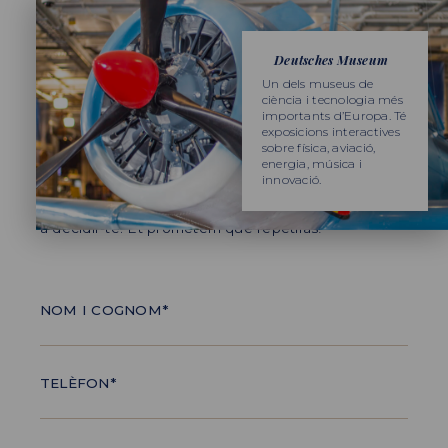
Deutsches Museum
Un dels museus de
ciència i tecnologia més
importants d’Europa. Té
PER A MÉS INFORMACIÓ
exposicions interactives
A l’equip de Promoviatges ens apassiona la
sobre física, aviació,
nostra feina.
energia, música i
innovació.
Si estàs pensant en viatjar i tens dubtes t’ajudarem
a decidir-te. Et prometem que repetiràs!
NOM I COGNOM*
TELÈFON*