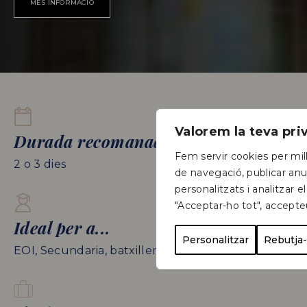
MÉS INFORMACIÓ
Valorem la teva pr
Durada recomanada
Fem servir cookies per mill
2 o 3 dies
de navegació, publicar anu
personalitzats i analitzar el
"Acceptar-ho tot", accepte
Ideal per a...
Personalitzar
Rebutja-
EOI, Secundaria, batxillerat, CFGM i CFGS