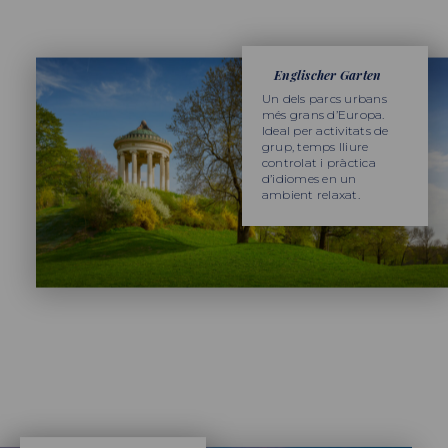
Englischer Garten
Un dels parcs urbans
més grans d’Europa.
Ideal per activitats de
grup, temps lliure
controlat i pràctica
d’idiomes en un
ambient relaxat.