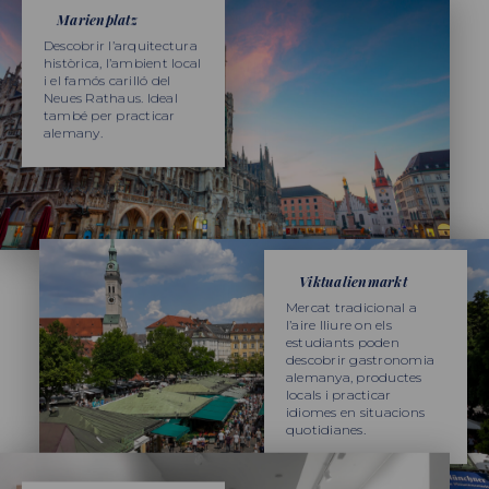
Marienplatz
Descobrir l’arquitectura
històrica, l’ambient local
i el famós carilló del
Neues Rathaus. Ideal
també per practicar
alemany.
Viktualienmarkt
Mercat tradicional a
l’aire lliure on els
estudiants poden
descobrir gastronomia
alemanya, productes
locals i practicar
idiomes en situacions
quotidianes.