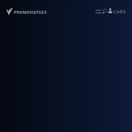
CA
ES