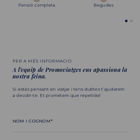
Pensió completa
Excursions
Tractaments de Spa
Begudes
PER A MÉS INFORMACIÓ
A l’equip de Promoviatges ens apassiona la
nostra feina.
Si estàs pensant en viatjar i tens dubtes t’ajudarem
a decidir-te. Et prometem que repetiràs!
NOM I COGNOM*