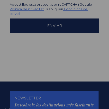
Aquest lloc està protegit per reCAPTCHA i Google
Política de privacitat
i s'apliquen
Condicions del
servei
.
NEWSLETTER
Descobreix les destinacions més fascinants