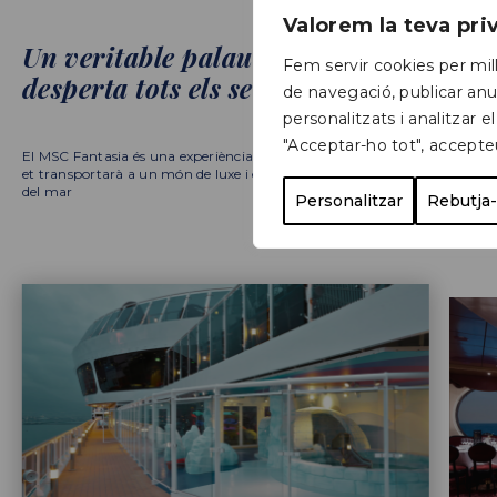
Valorem la teva pr
Un veritable palau flotant que
Fem servir cookies per mill
desperta tots els sentits
de navegació, publicar anu
personalitzats i analitzar el
"Acceptar-ho tot", accepte
El MSC Fantasia és una experiència sensorial única que
et transportarà a un món de luxe i exclusivitat enmig
del mar
Personalitzar
Rebutja-