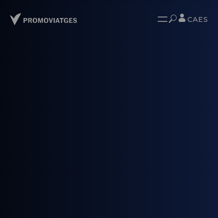
CA
ES