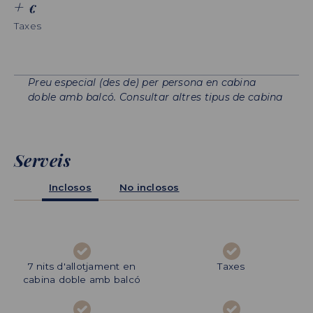
+
€
Taxes
Preu especial (des de) per persona en cabina
doble amb balcó. Consultar altres tipus de cabina
Serveis
Inclosos
No inclosos
Assegurança d'assistència i
7 nits d'allotjament en
Taxes
WIFI
cabina doble amb balcó
cancel·lació