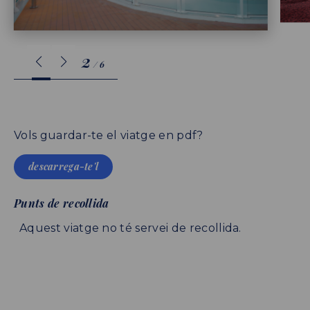
3
/
6
Vols guardar-te el viatge en pdf?
descarrega-te'l
Punts de recollida
Aquest viatge no té servei de recollida.